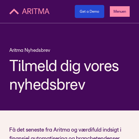
Get a Demo
Menuen
Aritma Nyhedsbrev
Tilmeld dig vores
nyhedsbrev
Få det seneste fra Aritma og værdifuld indsigt i
finansiel automatisering og branchetendenser.