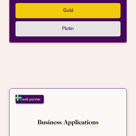
Guld
Platin
Resell partner