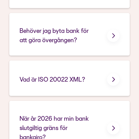
Behöver jag byta bank för
Leverantörsbetalningar
att göra övergången?
Bg-Lön
Bankgiro Värdeavi
Vad är ISO 20022 XML?
Bankgiro Inbetalningar
När år 2026 har min bank
slutgiltig gräns för
bankgiro?