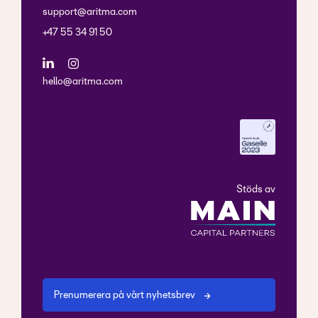
support@aritma.com
+47 55 34 91 50
hello@aritma.com
Stöds av
Prenumerera på vårt nyhetsbrev