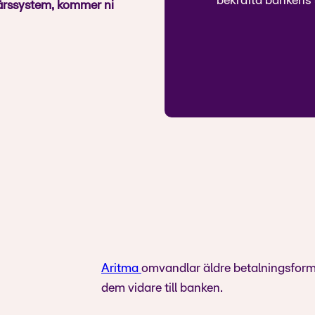
bekräfta bankens t
ffärssystem, kommer ni
Aritma
omvandlar äldre betalningsforma
dem vidare till banken.