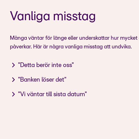
Vanliga misstag
Många väntar för länge eller underskattar hur mycket
påverkar. Här är några vanliga misstag att undvika.
"Detta berör inte oss"
Många använder BBS/Direct Remittance via ERP utan att
"Banken löser det"
Migrering kräver planering, test och utbildning.
"Vi väntar till sista datum"
Börja i tid och minska risk och stress.