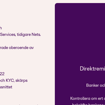
ch
Services, tidigare Nets.
erade oberoende av
Direktrem
022
och KYC, skärps
Banker och
snittet
Kontrollera om ert