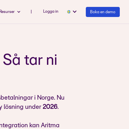
Logga in
Resurser
|
Boka en demo
 Så tar ni
sbetalningar i Norge. Nu
ny lösning under
2026
.
integration kan Aritma