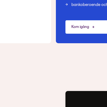
bankoberoende och b
Kom igång