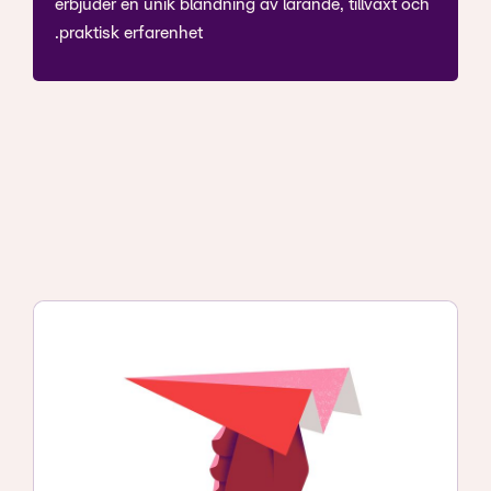
erbjuder en unik blandning av lärande, tillväxt och
praktisk erfarenhet.