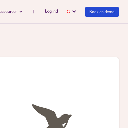
Log ind
essourcer
|
Book en demo