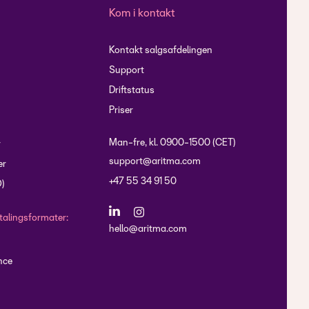
Kom i kontakt
Kontakt salgsafdelingen
Support
Driftstatus
Priser
Man-fre, kl. 0900-1500 (CET)
r
support@aritma.com
er
+47 55 34 91 50
O)
talingsformater:
hello@aritma.com
nce