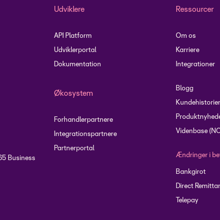
Udviklere
Ressourcer
API Platform
Om os
Udviklerportal
Karriere
Dokumentation
Integrationer
Blogg
Økosystem
Kundehistorie
Produktnyhed
Forhandlerpartnere
Videnbase (N
Integrationspartnere
Partnerportal
Ændringer i be
65 Business
Bankgirot
Direct Remitta
Telepay