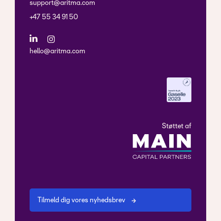
support@aritma.com
+47 55 34 91 50
hello@aritma.com
Støttet af
Tilmeld dig vores nyhedsbrev