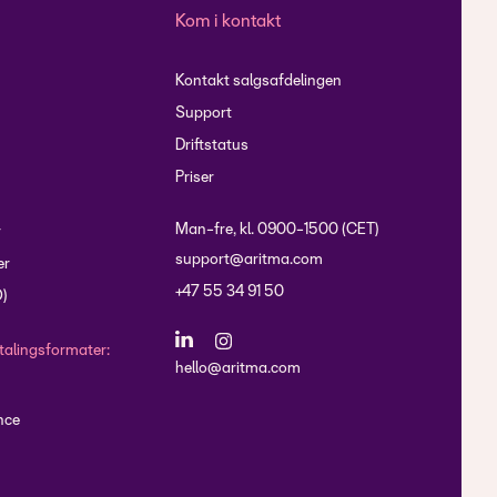
Kom i kontakt
Kontakt salgsafdelingen
Support
Driftstatus
Priser
Man-fre, kl. 0900-1500 (CET)
r
support@aritma.com
er
+47 55 34 91 50
O)
talingsformater:
hello@aritma.com
nce