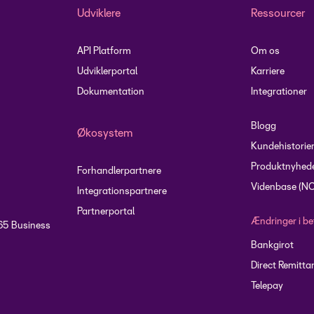
Udviklere
Ressourcer
API Platform
Om os
Udviklerportal
Karriere
Dokumentation
Integrationer
Blogg
Økosystem
Kundehistorie
Produktnyhed
Forhandlerpartnere
Videnbase (N
Integrationspartnere
Partnerportal
Ændringer i be
65 Business
Bankgirot
Direct Remitta
Telepay