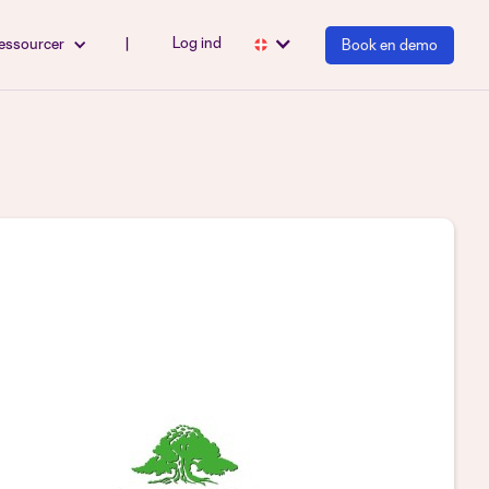
Log ind
essourcer
|
Book en demo