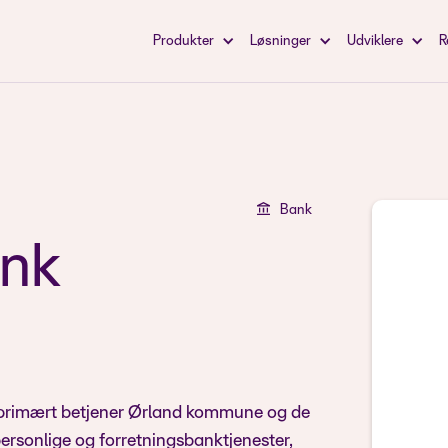
Produkter
Løsninger
Udviklere
R
Bank
ank
r primært betjener Ørland kommune og de
personlige og forretningsbanktjenester,