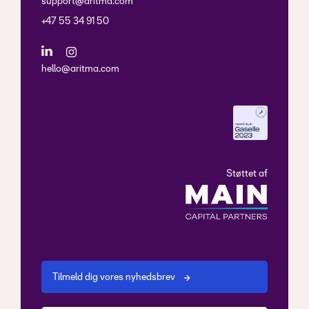
support@aritma.com
+47 55 34 91 50
hello@aritma.com
Støttet af
Tilmeld dig vores nyhedsbrev