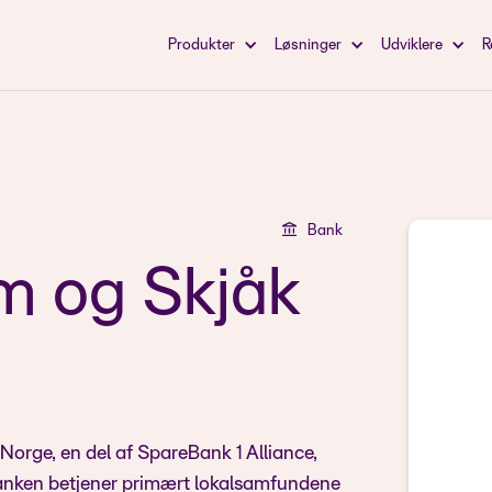
Produkter
Løsninger
Udviklere
R
Bank
m og Skjåk
Norge, en del af SpareBank 1 Alliance,
. Banken betjener primært lokalsamfundene