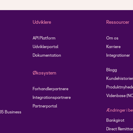
Udviklere
Ressourcer
API Platform
Om os
Udviklerportal
Karriere
Dokumentation
Integrationer
Blogg
Økosystem
Kundehistorie
Produktnyhed
Forhandlerpartnere
Videnbase (N
Integrationspartnere
Partnerportal
Ændringer i be
65 Business
Bankgirot
Direct Remitta