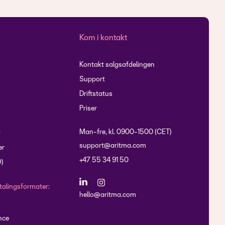
Kom i kontakt
Kontakt salgsafdelingen
Support
Driftstatus
Priser
Man-fre, kl. 0900-1500 (CET)
r
support@aritma.com
er
+47 55 34 91 50
O)
talingsformater:
hello@aritma.com
nce