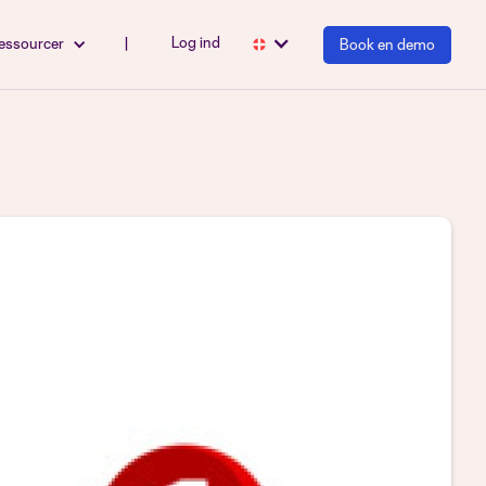
Log ind
essourcer
|
Book en demo