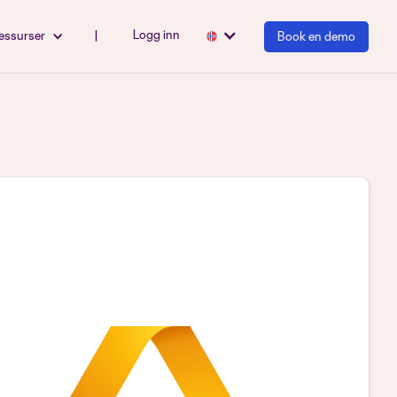
Logg inn
essurser
|
Book en demo