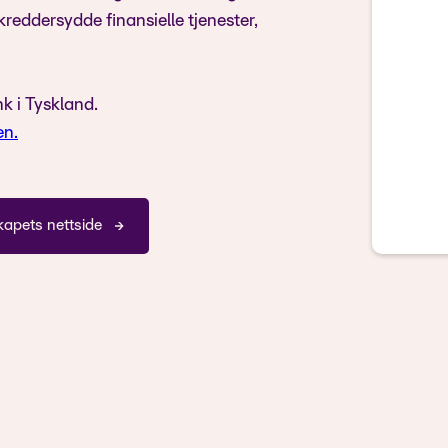
eddersydde finansielle tjenester,
k i Tyskland.
en.
kapets nettside