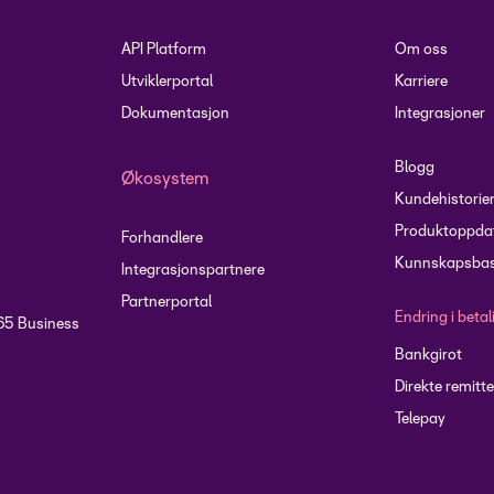
API Platform
Om oss
Utviklerportal
Karriere
Dokumentasjon
Integrasjoner
Blogg
Økosystem
Kundehistorie
Produktoppdat
Forhandlere
Kunnskapsbas
Integrasjonspartnere
Partnerportal
Endring i beta
65 Business
Bankgirot
Direkte remitte
Telepay