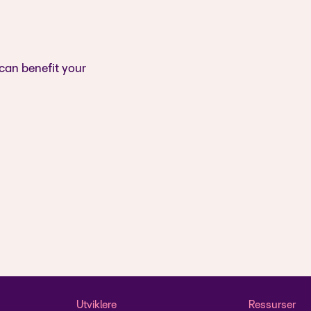
 can benefit your
Utviklere
Ressurser