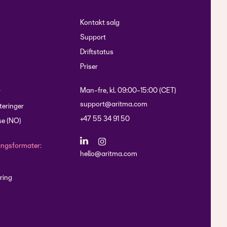
Kontakt salg
Support
Driftstatus
Priser
Man-fre, kl. 09:00-15:00 (CET)
r
support@aritma.com
eringer
+47 55 34 91 50
e (NO)
lingsformater:
hello@aritma.com
ring