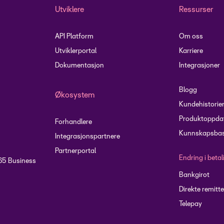
Utviklere
Ressurser
API Platform
Om oss
Utviklerportal
Karriere
Dokumentasjon
Integrasjoner
Blogg
Økosystem
Kundehistorie
Produktoppdat
Forhandlere
Kunnskapsbas
Integrasjonspartnere
Partnerportal
Endring i beta
65 Business
Bankgirot
Direkte remitte
Telepay