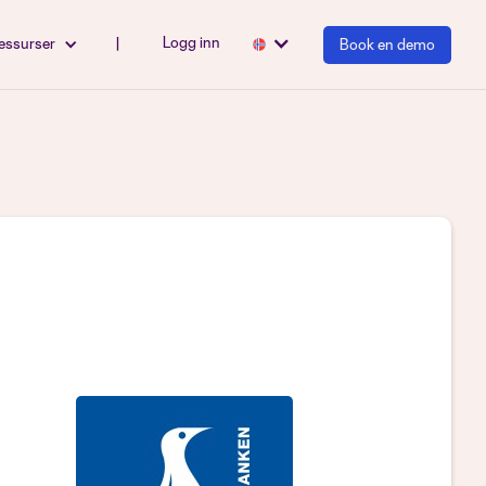
Logg inn
essurser
|
Book en demo