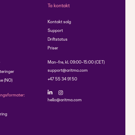
Ta kontakt
Kontakt salg
Support
Driftstatus
Priser
Man-fre, kl. 09:00-15:00 (CET)
r
support@aritma.com
eringer
+47 55 34 91 50
e (NO)
lingsformater:
hello@aritma.com
ring