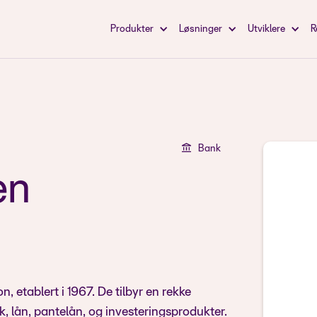
Produkter
Løsninger
Utviklere
R
Bank
en
 etablert i 1967. De tilbyr en rekke
nk, lån, pantelån, og investeringsprodukter.