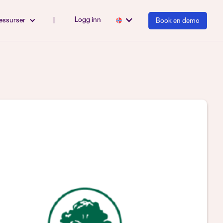
Logg inn
essurser
|
Book en demo