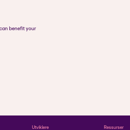
 can benefit your
Utviklere
Ressurser