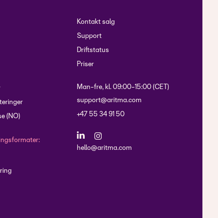
Kontakt salg
Support
Driftstatus
Priser
Man-fre, kl. 09:00-15:00 (CET)
r
support@aritma.com
eringer
+47 55 34 91 50
e (NO)
lingsformater:
hello@aritma.com
ring