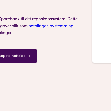
parebank til ditt regnskapssystem. Dette
pgaver slik som
betalinger
,
avstemming
,
elingen.
kapets nettside