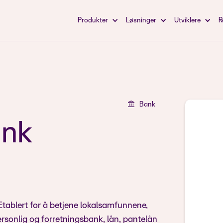
Produkter
Løsninger
Utviklere
R
Bank
ank
Etablert for å betjene lokalsamfunnene,
personlig og forretningsbank, lån, pantelån