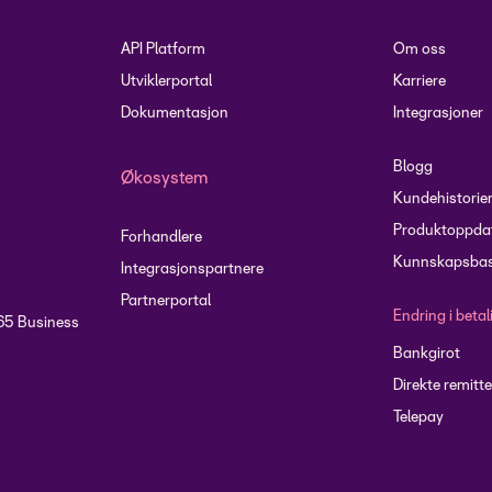
API Platform
Om oss
Utviklerportal
Karriere
Dokumentasjon
Integrasjoner
Blogg
Økosystem
Kundehistorie
Produktoppdat
Forhandlere
Kunnskapsbas
Integrasjonspartnere
Partnerportal
Endring i beta
65 Business
Bankgirot
Direkte remitte
Telepay