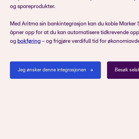
og spareprodukter.
Med Aritma sin bankintegrasjon kan du koble Marker S
åpner opp for at du kan automatisere tidkrevende op
og
bokføring
- og frigjøre verdifull tid for økonomiavd
Jeg ønsker denne integrasjonen
Besøk sels