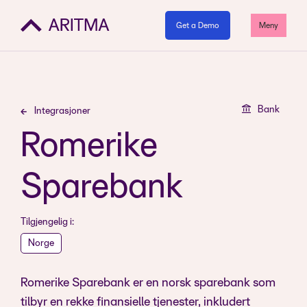
Get a Demo
Meny
Bank
Integrasjoner
Romerike
Sparebank
Tilgjengelig i:
Norge
Romerike Sparebank er en norsk sparebank som
tilbyr en rekke finansielle tjenester, inkludert