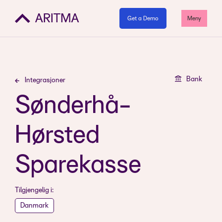
Get a Demo
Meny
Bank
Integrasjoner
Sønderhå-
Hørsted
Sparekasse
Tilgjengelig i:
Danmark