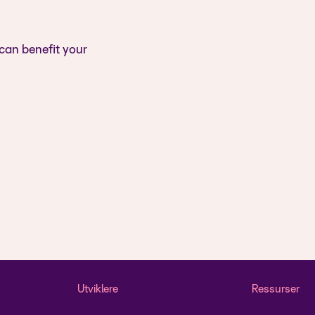
 can benefit your
Utviklere
Ressurser