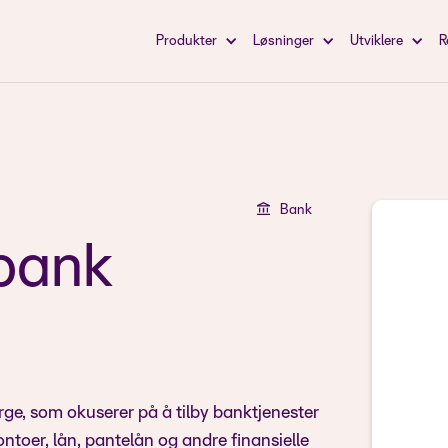
Produkter
Løsninger
Utviklere
R
Bank
bank
ge, som okuserer på å tilby banktjenester
ontoer, lån, pantelån og andre finansielle