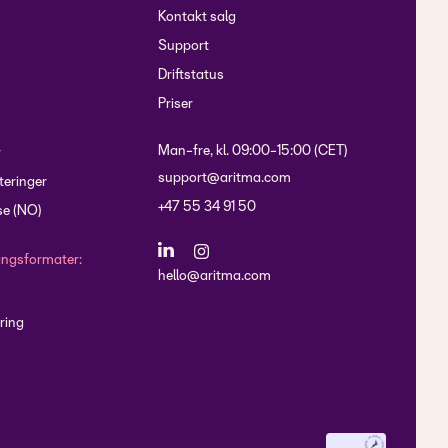
Kontakt salg
Support
Driftstatus
Priser
Man-fre, kl. 09:00-15:00 (CET)
r
support@aritma.com
eringer
+47 55 34 91 50
e (NO)
lingsformater:
hello@aritma.com
ring