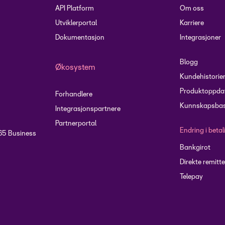
API Platform
Om oss
Utviklerportal
Karriere
Dokumentasjon
Integrasjoner
Blogg
Økosystem
Kundehistorie
Produktoppdat
Forhandlere
Kunnskapsbas
Integrasjonspartnere
Partnerportal
Endring i beta
65 Business
Bankgirot
Direkte remitte
Telepay