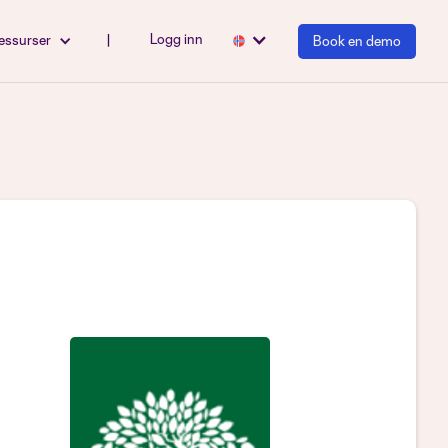
Logg inn
essurser
|
Book en demo