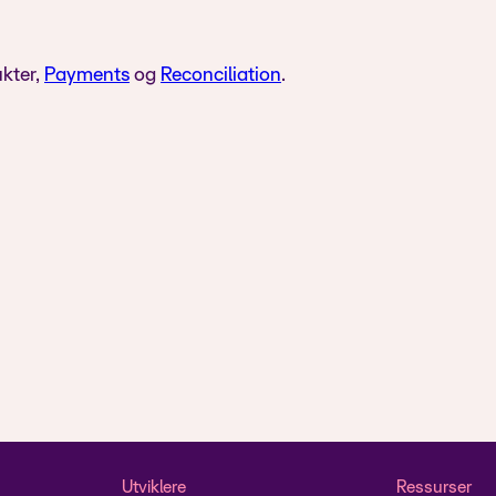
ukter,
Payments
og
Reconciliation
.
Utviklere
Ressurser