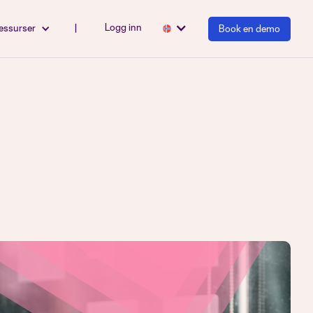
Logg inn
essurser
|
Book en demo