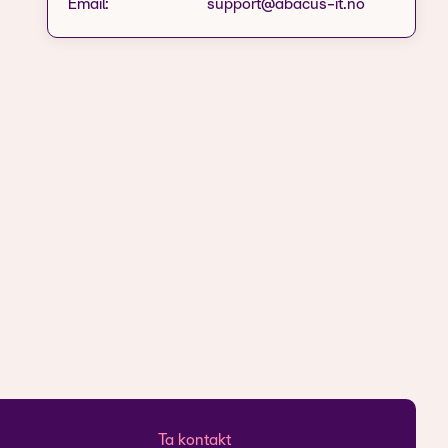
Email:
support@abacus-it.no
Ta kontakt