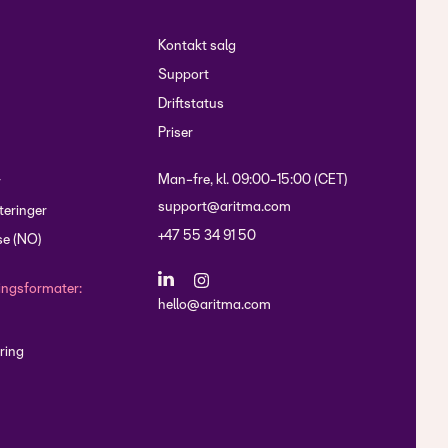
Kontakt salg
Support
Driftstatus
Priser
Man-fre, kl. 09:00-15:00 (CET)
r
support@aritma.com
eringer
+47 55 34 91 50
e (NO)
lingsformater:
hello@aritma.com
ring