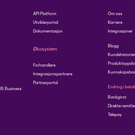
API Platform
Om oss
Utviklerportal
Karriere
Dokumentasjon
Integrasjoner
Blogg
Økosystem
Kundehistorie
Produktoppdat
Forhandlere
Kunnskapsbas
Integrasjonspartnere
Partnerportal
Endring i beta
65 Business
Bankgirot
Direkte remitte
Telepay