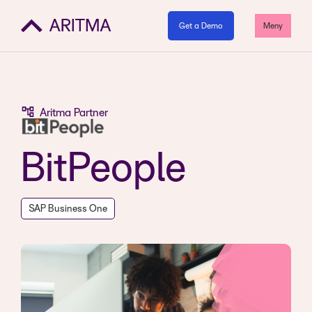
Get a Demo
Meny
Aritma Partner
BitPeople
SAP Business One