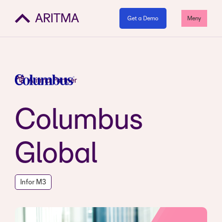
Get a Demo
Meny
Aritma Partner
Columbus
Global
Infor M3