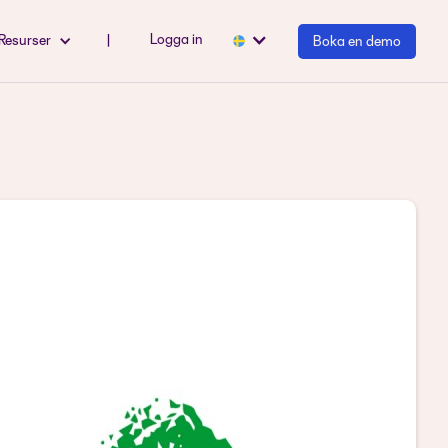
Logga in
Resurser
|
Boka en demo