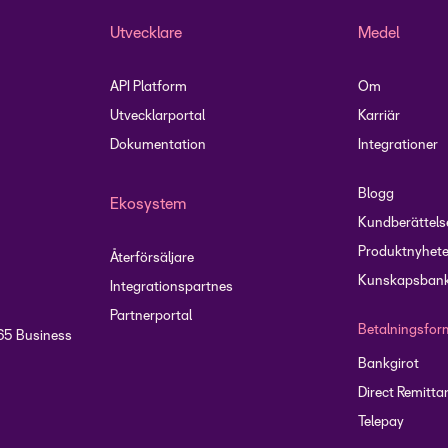
Utvecklare
Medel
API Platform
Om
Utvecklarportal
Karriär
Dokumentation
Integrationer
Blogg
Ekosystem
Kundberättels
Produktnyhete
Återförsäljare
Kunskapsbank
Integrationspartnes
Partnerportal
Betalningsfor
65 Business
Bankgirot
Direct Remitta
Telepay