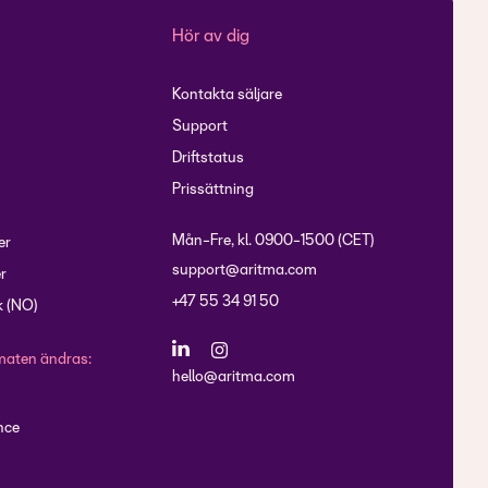
Hör av dig
Kontakta säljare
Support
Driftstatus
Prissättning
Mån-Fre, kl. 0900-1500 (CET)
er
support@aritma.com
r
+47 55 34 91 50
 (NO)
maten ändras:
hello@aritma.com
nce