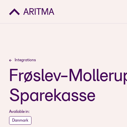
Integrations
Frøslev-Molleru
Sparekasse
Available in:
Danmark