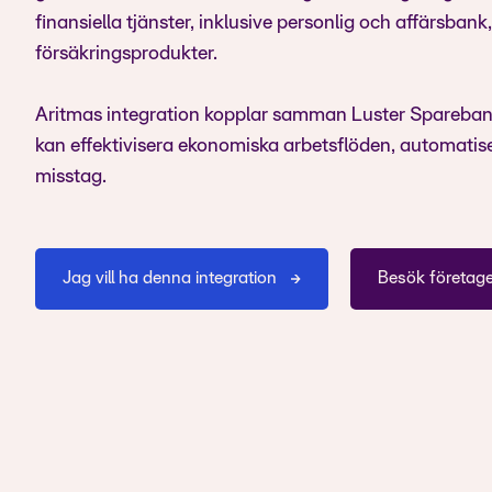
finansiella tjänster, inklusive personlig och affärsban
försäkringsprodukter.
Aritmas integration kopplar samman Luster Sparebank 
kan effektivisera ekonomiska arbetsflöden, automatise
misstag.
Jag vill ha denna integration
Besök företag