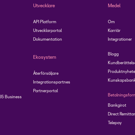
Utvecklare
Medel
API Platform
Om
Utvecklarportal
Karriär
Dokumentation
Integrationer
Blogg
Ekosystem
Kundberättels
Produktnyhete
Återförsäljare
Kunskapsbank
Integrationspartnes
Partnerportal
Betalningsfor
65 Business
Bankgirot
Direct Remitta
Telepay