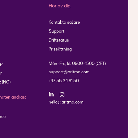
Hör av dig
Kontakta säljare
Support
Driftstatus
Prissättning
Mån-Fre, kl. 0900-1500 (CET)
er
support@aritma.com
r
+47 55 34 91 50
 (NO)
maten ändras:
hello@aritma.com
nce