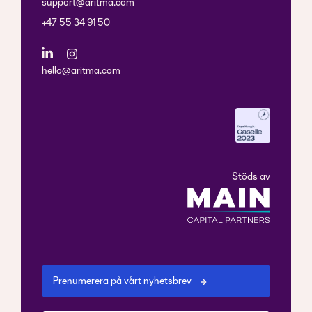
support@aritma.com
+47 55 34 91 50
hello@aritma.com
Stöds av
Prenumerera på vårt nyhetsbrev