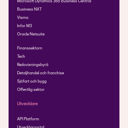
Microsoft Dynamics 365 Business Central
Business NXT
Visma
Infor M3
Oracle Netsuite
Finanssektorn
Tech
Redovisningsbyrå
Detaljhandel och franchise
Sjöfart och bygg
Offentlig sektor
Utvecklare
API Platform
Utvecklarportal