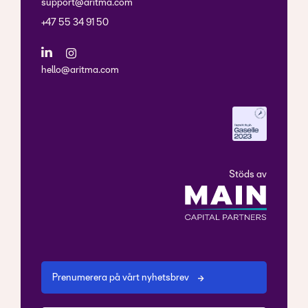
support@aritma.com
+47 55 34 91 50
hello@aritma.com
Stöds av
Prenumerera på vårt nyhetsbrev