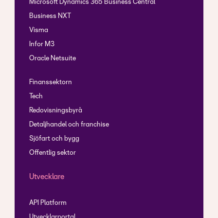
Microsoft Dynamics 365 Business Central
Business NXT
Visma
Infor M3
Oracle Netsuite
Finanssektorn
Tech
Redovisningsbyrå
Detaljhandel och franchise
Sjöfart och bygg
Offentlig sektor
Utvecklare
API Platform
Utvecklarportal