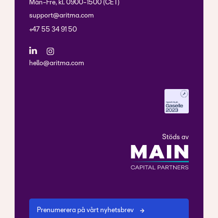
Mån-Fre, kl. 0900-1500 (CET)
support@aritma.com
+47 55 34 91 50
hello@aritma.com
Stöds av
Prenumerera på vårt nyhetsbrev