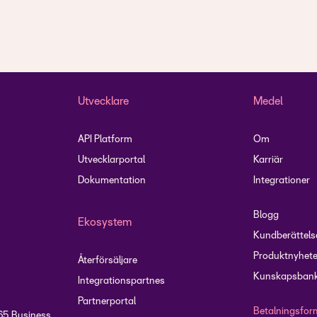
Utvecklare
Medel
API Platform
Om
Utvecklarportal
Karriär
Dokumentation
Integrationer
Blogg
Ekosystem
Kundberättels
Produktnyhete
Återförsäljare
Kunskapsbank
Integrationspartnes
Partnerportal
Betalningsfor
65 Business