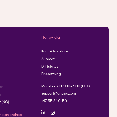
Hör av dig
Kontakta säljare
Support
Driftstatus
Prissättning
Mån-Fre, kl. 0900-1500 (CET)
er
support@aritma.com
r
+47 55 34 91 50
 (NO)
maten ändras: