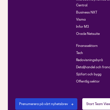
Central
Business NXT
Visma
Infor M3
Oracle Netsuite
Finanssektorn
Tech
Redovisningsbyrå
Detaljhandel och fran
Sjöfart och bygg
Offentlig sektor
Prenumerera på vårt nyhetsbrev
Start Team Vie