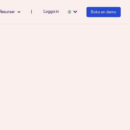
Logga in
Resurser
|
Boka en demo