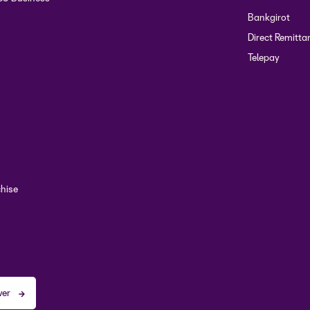
Bankgirot
Direct Remitta
Telepay
chise
wer