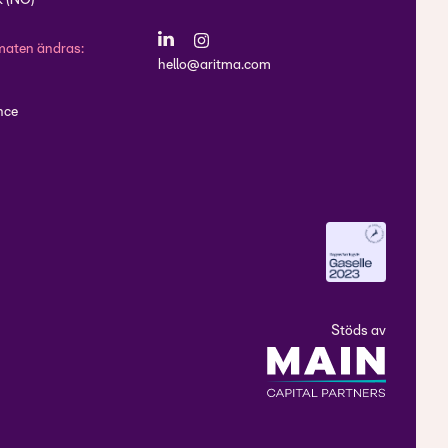
 (NO)
maten ändras:
hello@aritma.com
nce
Stöds av