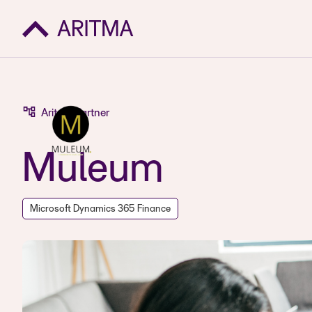
Aritma Partner
Muleum
Microsoft Dynamics 365 Finance