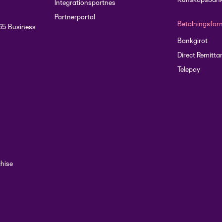
Kunskapsbank
Integrationspartnes
Partnerportal
Betalningsfor
65 Business
Bankgirot
Direct Remitta
Telepay
chise