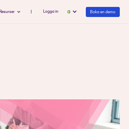
Logga in
Resurser
|
Boka en demo