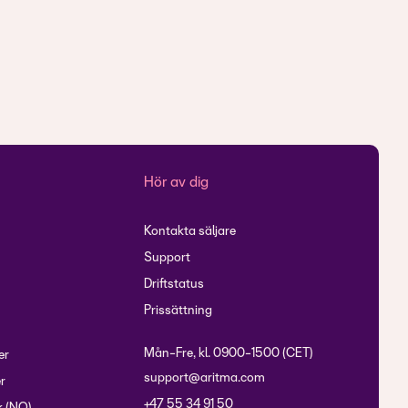
Hör av dig
Kontakta säljare
Support
Driftstatus
Prissättning
Mån-Fre, kl. 0900-1500 (CET)
er
support@aritma.com
r
+47 55 34 91 50