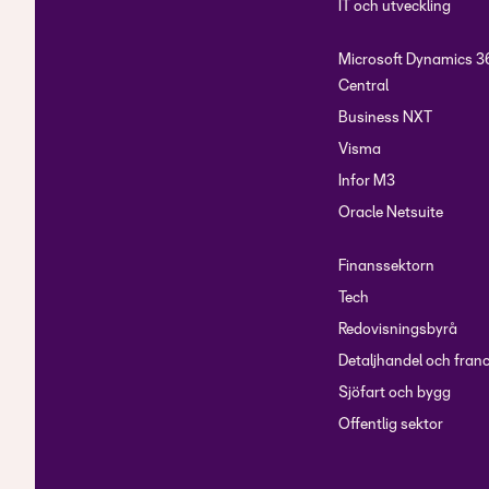
IT och utveckling
Microsoft Dynamics 3
Central
Business NXT
Visma
Infor M3
Oracle Netsuite
Finanssektorn
Tech
Redovisningsbyrå
Detaljhandel och fran
Sjöfart och bygg
Offentlig sektor