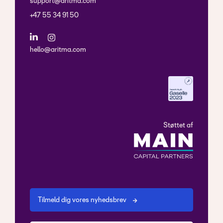
support@aritma.com
+47 55 34 91 50
hello@aritma.com
Støttet af
Tilmeld dig vores nyhedsbrev