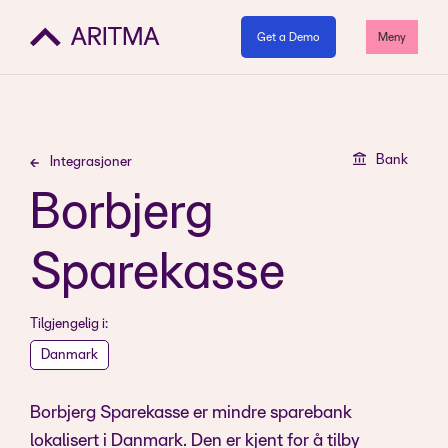
Get a Demo
Meny
Bank
Integrasjoner
Borbjerg
Sparekasse
Tilgjengelig i:
Danmark
Borbjerg Sparekasse er mindre sparebank
lokalisert i Danmark. Den er kjent for å tilby