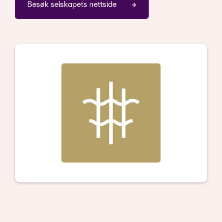
Besøk selskapets nettside