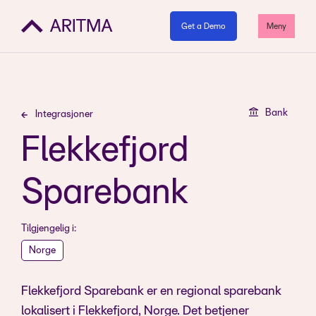
Get a Demo
Meny
Bank
Integrasjoner
Flekkefjord
Sparebank
Tilgjengelig i:
Norge
Flekkefjord Sparebank er en regional sparebank
lokalisert i Flekkefjord, Norge. Det betjener