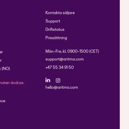
Kontakta säljare
Support
Driftstatus
Prissättning
Mån-Fre, kl. 0900-1500 (CET)
er
support@aritma.com
r
+47 55 34 91 50
 (NO)
maten ändras:
hello@aritma.com
nce