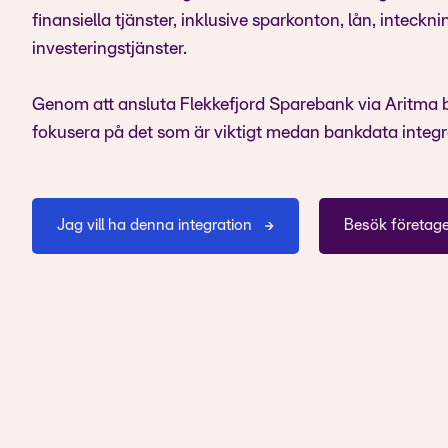
finansiella tjänster, inklusive sparkonton, lån, inteck
investeringstjänster.
Genom att ansluta Flekkefjord Sparebank via Aritma 
fokusera på det som är viktigt medan bankdata integre
Jag vill ha denna integration
Besök företag