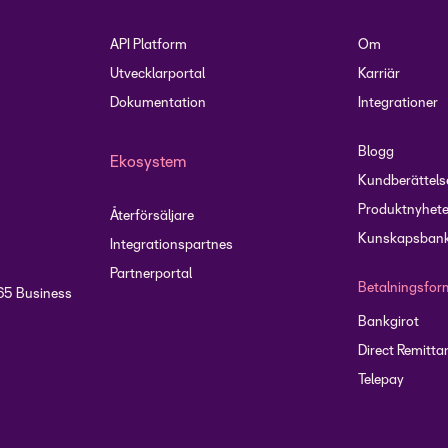
API Platform
Om
Utvecklarportal
Karriär
Dokumentation
Integrationer
Blogg
Ekosystem
Kundberättels
Produktnyhete
Återförsäljare
Kunskapsbank
Integrationspartnes
Partnerportal
Betalningsfor
65 Business
Bankgirot
Direct Remitta
Telepay