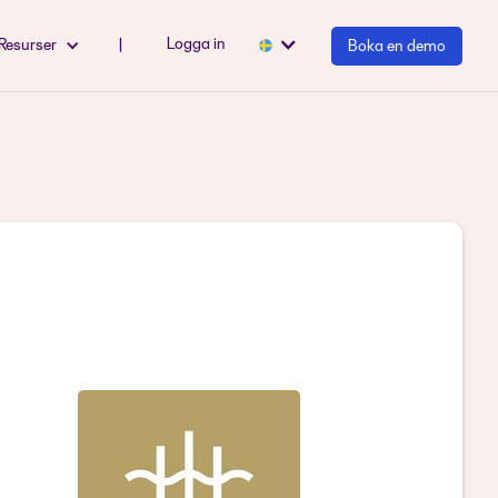
Logga in
Resurser
|
Boka en demo