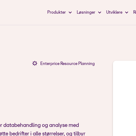
Produkter
Løsninger
Utviklere
R
Enterprice Resource Planning
r databehandling og analyse med
e bedrifter i alle størrelser, og tilbyr