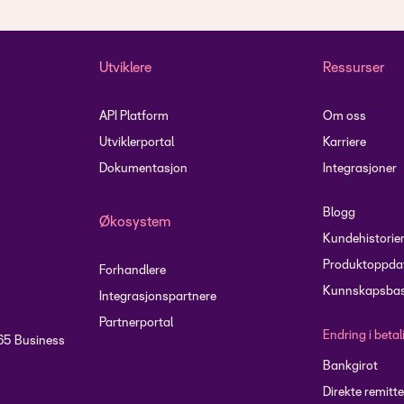
Utviklere
Ressurser
API Platform
Om oss
Utviklerportal
Karriere
Dokumentasjon
Integrasjoner
Blogg
Økosystem
Kundehistorie
Produktoppdat
Forhandlere
Kunnskapsbas
Integrasjonspartnere
Partnerportal
Endring i beta
65 Business
Bankgirot
Direkte remitte