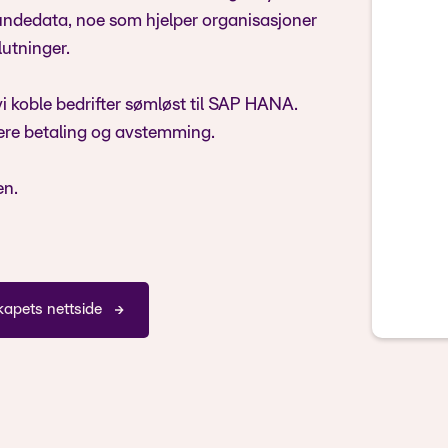
 kundedata, noe som hjelper organisasjoner
lutninger.
 koble bedrifter sømløst til SAP HANA.
isere betaling og avstemming.
en.
kapets nettside