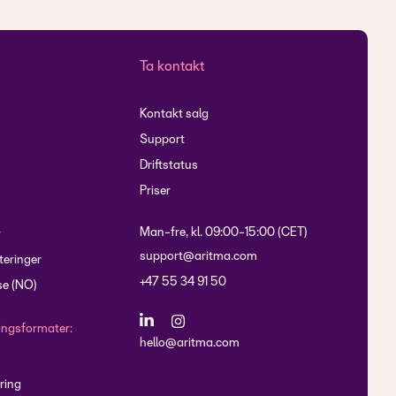
Ta kontakt
Kontakt salg
Support
Driftstatus
Priser
Man-fre, kl. 09:00-15:00 (CET)
r
support@aritma.com
eringer
+47 55 34 91 50
e (NO)
lingsformater:
hello@aritma.com
ring