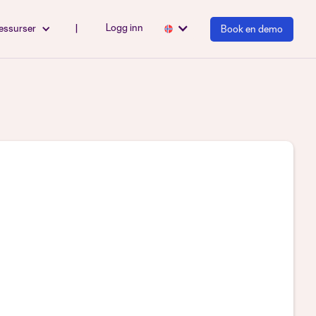
Logg inn
essurser
|
Book en demo