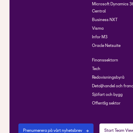
Microsoft Dynamics 3
Central
Business NXT
Visma
Infor M3
Oracle Netsuite
Finanssektorn
Tech
Redovisningsbyrå
Detaljhandel och fran
Sjöfart och bygg
Offentlig sektor
Prenumerera på vårt nyhetsbrev
Start Team Vie