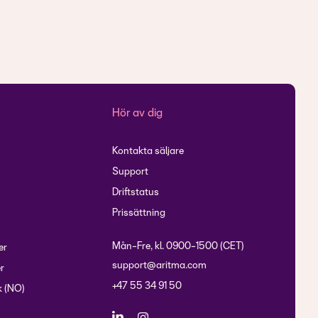
Hör av dig
Kontakta säljare
Support
Driftstatus
Prissättning
Mån-Fre, kl. 0900-1500 (CET)
er
support@aritma.com
r
+47 55 34 91 50
 (NO)