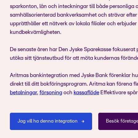
sparkonton, lån och inteckningar till både personliga
samhällsorienterad bankverksamhet och strävar efter a
upprätthåller ett nätverk av lokala filialer och erbjuder
kundbekvämligheten.
De senaste åren har Den Jyske Sparekasse fokuserat 
utöka sitt tjänsteutbud för att möta kundernas föränd
Aritmas bankintegration med Jyske Bank förenklar hu
direkt till ditt bokföringsprogram. Aritma kan förena fl
betalningar
,
försoning
och
kassaflöde
Effektivare spår
Jag vill ha denna integration
Besök företag