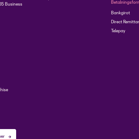
Betalningsfor
65 Business
Bankgirot
Direct Remitta
Telepay
chise
wer