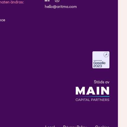
maten ändras:
hello@aritma.com
nce
Stöds av