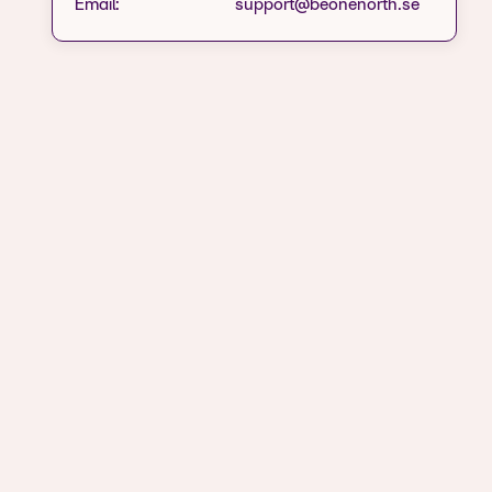
Email:
support@beonenorth.se