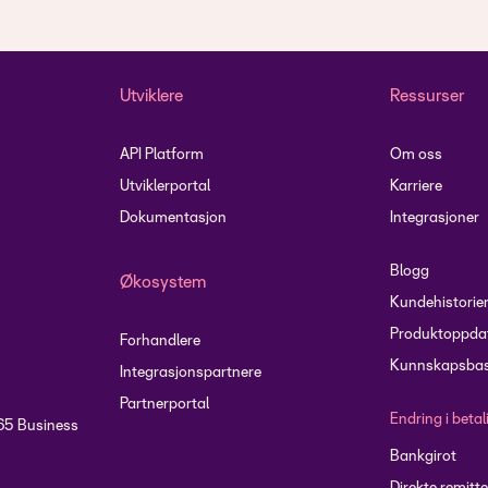
Utviklere
Ressurser
API Platform
Om oss
Utviklerportal
Karriere
Dokumentasjon
Integrasjoner
Blogg
Økosystem
Kundehistorie
Produktoppdat
Forhandlere
Kunnskapsbas
Integrasjonspartnere
Partnerportal
Endring i beta
65 Business
Bankgirot