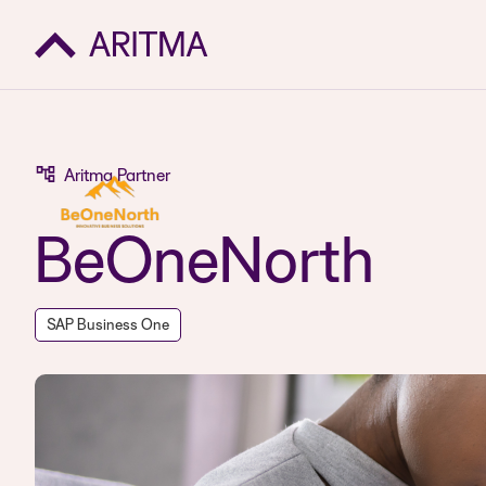
Aritma Partner
BeOneNorth
SAP Business One