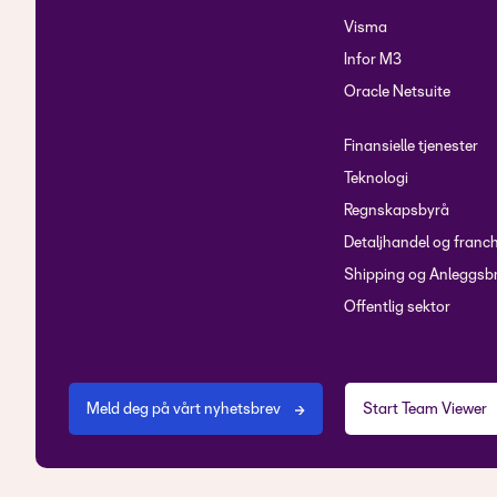
Visma
Infor M3
Oracle Netsuite
Finansielle tjenester
Teknologi
Regnskapsbyrå
Detaljhandel og franc
Shipping og Anleggsb
Offentlig sektor
Meld deg på vårt nyhetsbrev
Start Team Viewer