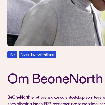
Pay
Open Finance Platform
Om BeoneNorth
BeOneNorth
er et svensk konsulentselskap som levere
spesialisering innen ERP-systemer, prosessoptimalis