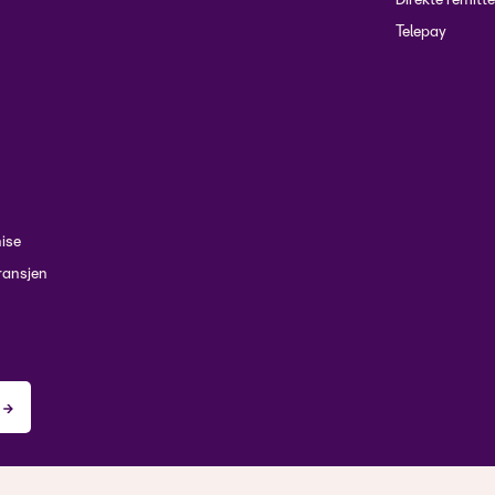
Direkte remitte
Telepay
hise
ransjen