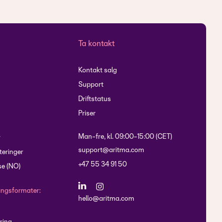
Ta kontakt
Kontakt salg
Support
Driftstatus
Priser
Man-fre, kl. 09:00-15:00 (CET)
r
support@aritma.com
eringer
+47 55 34 91 50
e (NO)
lingsformater:
hello@aritma.com