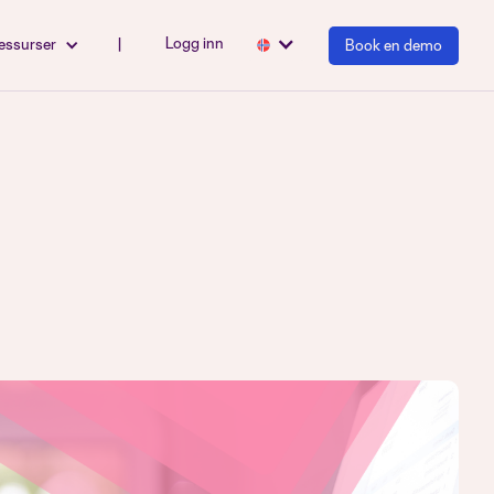
Logg inn
essurser
|
Book en demo