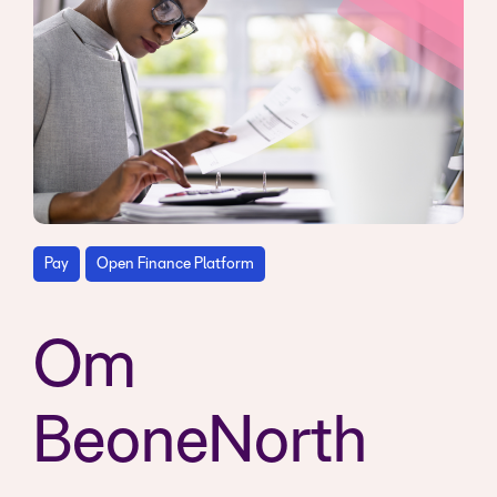
Pay
Open Finance Platform
Om
BeoneNorth