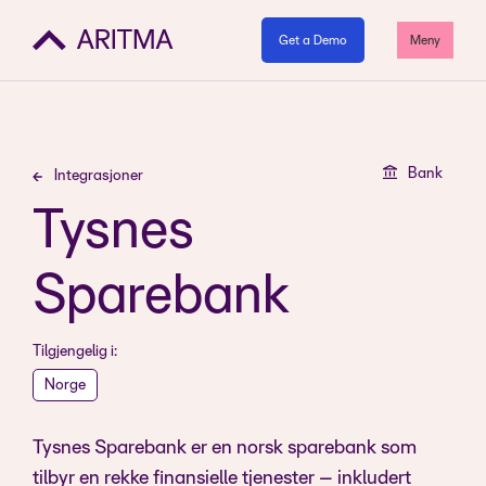
Get a Demo
Meny
Bank
Integrasjoner
Tysnes
Sparebank
Tilgjengelig i:
Norge
Tysnes Sparebank er en norsk sparebank som
tilbyr en rekke finansielle tjenester – inkludert