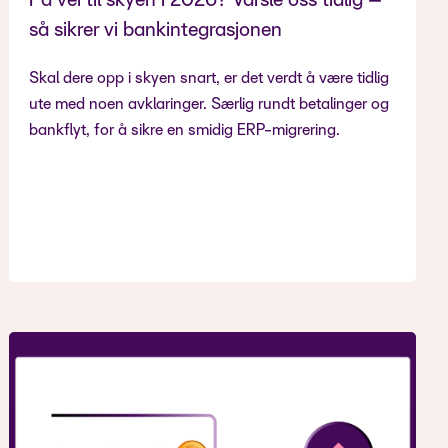
På vei til skyen i 2026? Varsle oss tidlig –
så sikrer vi bankintegrasjonen
Skal dere opp i skyen snart, er det verdt å være tidlig
ute med noen avklaringer. Særlig rundt betalinger og
bankflyt, for å sikre en smidig ERP-migrering.