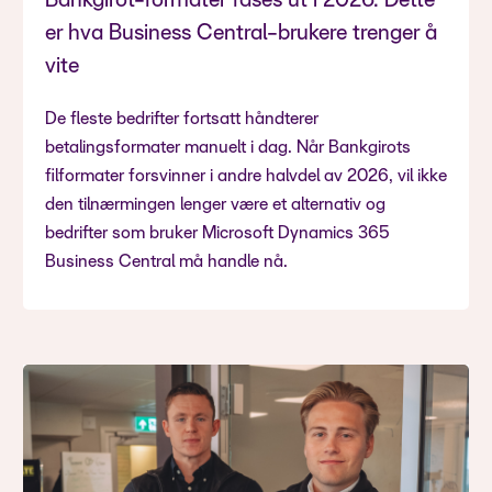
Bankgirot-formater fases ut i 2026. Dette
er hva Business Central-brukere trenger å
vite
De fleste bedrifter fortsatt håndterer
betalingsformater manuelt i dag. Når Bankgirots
filformater forsvinner i andre halvdel av 2026, vil ikke
den tilnærmingen lenger være et alternativ og
bedrifter som bruker Microsoft Dynamics 365
Business Central må handle nå.