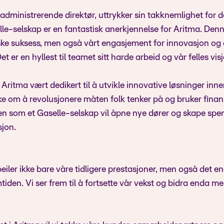
 administrerende direktør, uttrykker sin takknemlighet for 
elle-selskap er en fantastisk anerkjennelse for Aritma. Denne
ke suksess, men også vårt engasjement for innovasjon og ev
et er en hyllest til teamet sitt harde arbeid og vår felles visj
Aritma vært dedikert til å utvikle innovative løsninger inne
ke om å revolusjonere måten folk tenker på og bruker finansi
n som et Gaselle-selskap vil åpne nye dører og skape spe
sjon.
eiler ikke bare våre tidligere prestasjoner, men også det e
tiden. Vi ser frem til å fortsette vår vekst og bidra enda mer