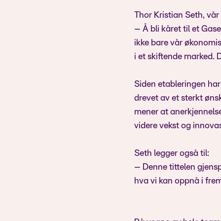
Thor Kristian Seth, vår
– Å bli kåret til et Gas
ikke bare vår økonomis
i et skiftende marked. D
Siden etableringen har 
drevet av et sterkt øns
mener at anerkjennelse
videre vekst og innova
Seth legger også til:
– Denne tittelen gjensp
hva vi kan oppnå i frem