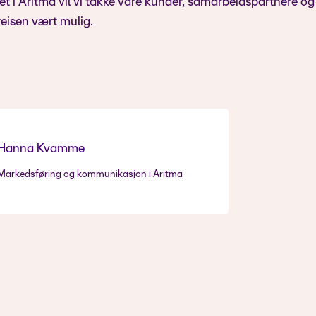
t i Aritma vil vi takke våre kunder, samarbeidspartnere og
 reisen vært mulig.
Hanna Kvamme
Markedsføring og kommunikasjon i Aritma