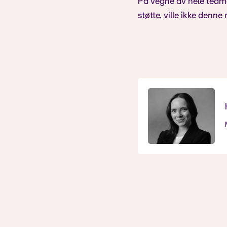
På vegne av hele teame
støtte, ville ikke denne