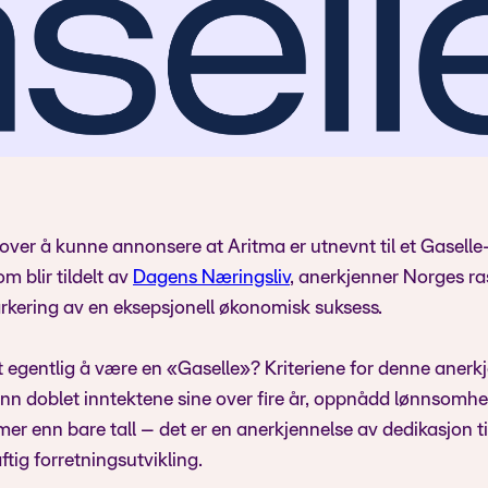
e over å kunne annonsere at Aritma er utnevnt til et Gasell
som blir tildelt av
Dagens Næringsliv
, anerkjenner Norges r
arkering av en eksepsjonell økonomisk suksess.
egentlig å være en «Gaselle»? Kriteriene for denne anerkj
nn doblet inntektene sine over fire år, oppnådd lønnsomhet
er enn bare tall – det er en anerkjennelse av dedikasjon ti
tig forretningsutvikling.