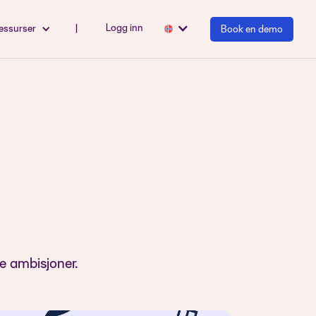
Logg inn
essurser
|
Book en demo
ge ambisjoner.