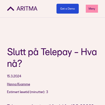
Get a Demo
Meny
Slutt på Telepay - Hva
nå?
15.3.2024
Hanna Kvamme
Estimert lesetid (minutter):
3