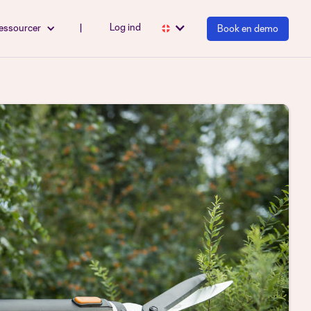
Log ind
essourcer
|
Book en demo