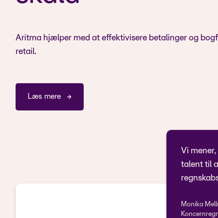
Aritma hjælper med at effektivisere betalinger og bogf
retail.
Læs mere
Vi mener, 
talent til
regnskab
Monika Mell
Koncernreg