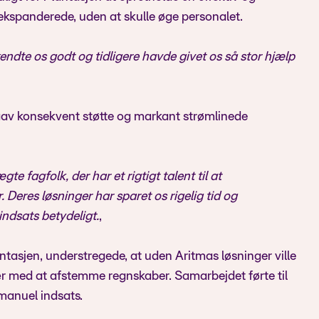
g ekspanderede, uden at skulle øge personalet.
kendte os godt og tidligere havde givet os så stor hjælp
gav konsekvent støtte og markant strømlinede
te fagfolk, der har et rigtigt talent til at
Deres løsninger har sparet os rigelig tid og
ndsats betydeligt.
„
sjen, understregede, at uden Aritmas løsninger ville
r med at afstemme regnskaber. Samarbejdet førte til
 manuel indsats.