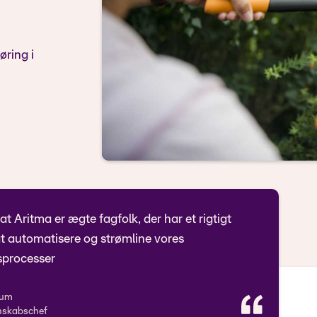
øring i
at Aritma er ægte fagfolk, der har et rigtigt
 at automatisere og strømline vores
sprocesser
um

nskabschef